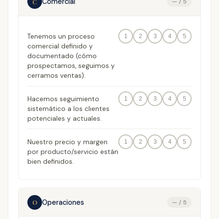
Comercial
C
— / 5
Tenemos un proceso
1
2
3
4
5
comercial definido y
documentado (cómo
prospectamos, seguimos y
cerramos ventas).
Hacemos seguimiento
1
2
3
4
5
sistemático a los clientes
potenciales y actuales.
Nuestro precio y margen
1
2
3
4
5
por producto/servicio están
bien definidos.
Operaciones
O
— / 5