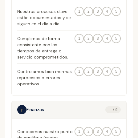
Nuestros procesos clave
1
2
3
4
5
están documentados y se
siguen en el día a día.
Cumplimos de forma
1
2
3
4
5
consistente con los
tiempos de entrega o
servicio comprometidos.
Controlamos bien mermas,
1
2
3
4
5
reprocesos o errores
operativos.
Finanzas
F
— / 5
Conocemos nuestro punto
1
2
3
4
5
de equilibrio (ventas