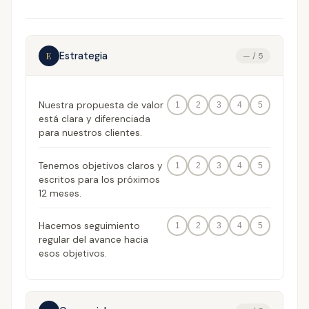
Estrategia
E
— / 5
Nuestra propuesta de valor
1
2
3
4
5
está clara y diferenciada
para nuestros clientes.
Tenemos objetivos claros y
1
2
3
4
5
escritos para los próximos
12 meses.
Hacemos seguimiento
1
2
3
4
5
regular del avance hacia
esos objetivos.