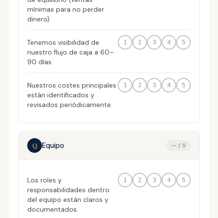
mínimas para no perder
dinero).
Tenemos visibilidad de
1
2
3
4
5
nuestro flujo de caja a 60–
90 días.
Nuestros costes principales
1
2
3
4
5
están identificados y
revisados periódicamente.
Equipo
Q
— / 5
Los roles y
1
2
3
4
5
responsabilidades dentro
del equipo están claros y
documentados.