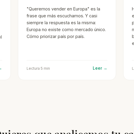
"Queremos vender en Europa" es la
frase que más escuchamos. Y casi
e
siempre la respuesta es la misma:
p
Europa no existe como mercado único.
Cómo priorizar país por país.
b
l
e
→
Leer →
Lectura 5 min
L