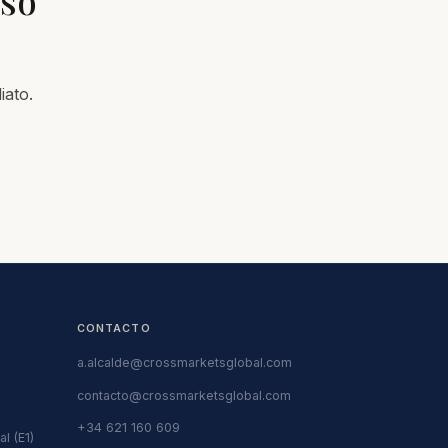
aso
iato.
CONTACTO
a.alcalde@crossmarketsglobal.com
contacto@crossmarketsglobal.com
+34 621 160 609
l (E1)