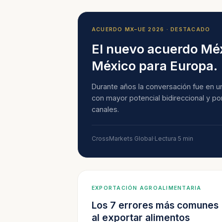
ACUERDO MX–UE 2026 · DESTACADO
El nuevo acuerdo Méx
México para Europa.
Durante años la conversación fue en un
con mayor potencial bidireccional y p
canales.
CrossMarkets Global
·
Lectura 5 min
EXPORTACIÓN AGROALIMENTARIA
Los 7 errores más comunes
al exportar alimentos