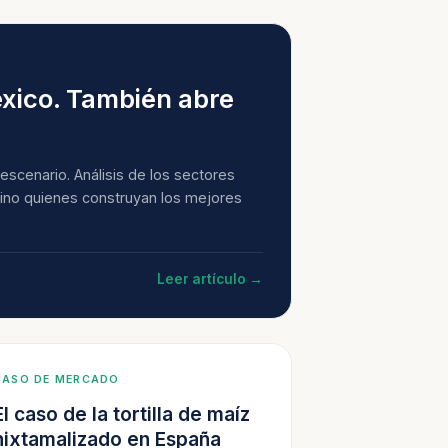
xico. También abre
escenario. Análisis de los sectores
sino quienes construyan los mejores
Leer artículo →
CASO DE MERCADO
El caso de la tortilla de maíz
nixtamalizado en España