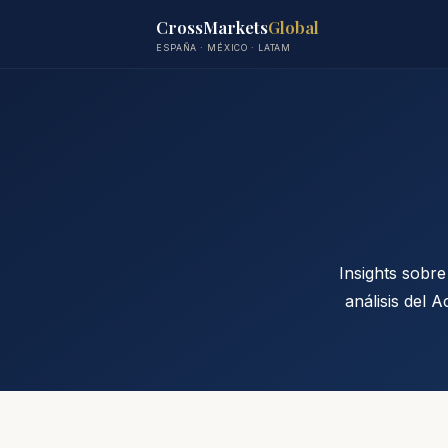
CrossMarkets
Global
ESPAÑA · MÉXICO · LATAM
Insights sobre
análisis del