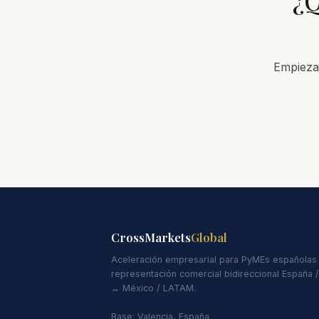
¿Q
Empieza 
CrossMarkets
Global
Aceleración empresarial para PyMEs españolas
representación comercial bidireccional España 
↔ México / LATAM.
Base: Valencia, España