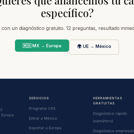
uieres que analicemos tu c
específico?
con un diagnóstico gratuito. 12 preguntas, resultado inmed
🇲🇽 MX → Europa
🌍 UE → México
SERVICIOS
HERRAMIENTAS
GRATUITAS
Programa CAS
 y
Diagnóstico rápido
/ Europa
Entrar a México
(semáforo)
Exportar a Europa
Diagnóstico empresaria