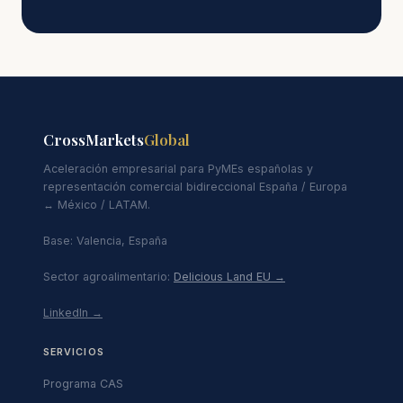
CrossMarkets
Global
Aceleración empresarial para PyMEs españolas y
representación comercial bidireccional España / Europa
↔ México / LATAM.
Base: Valencia, España
Sector agroalimentario:
Delicious Land EU →
LinkedIn →
SERVICIOS
Programa CAS